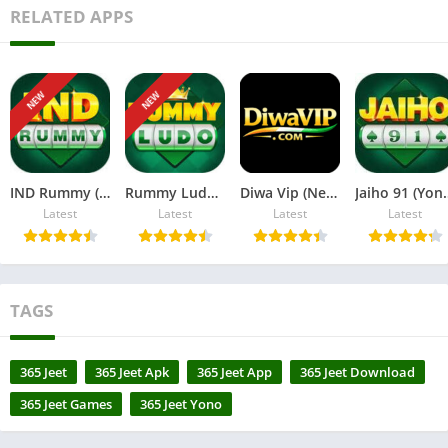
RELATED APPS
NEW
NEW
IND Rummy (Yono) Download Get ₹61 Bonus Free
Rummy Ludo (Yono) Apk Download & Get – 91 Bonus
Diwa Vip (New) Download Get – ₹89 Bonus Free
Jaiho 91 (Yono) Apk 
Latest
Latest
Latest
Latest
TAGS
365 Jeet
365 Jeet Apk
365 Jeet App
365 Jeet Download
365 Jeet Games
365 Jeet Yono